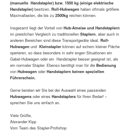
(manuelle Handstapler) bzw. 1500 kg (einige elektrische
Handstapler)
besitzen.
Roll-Hubwagen
haben oftmals größere
Maximallasten, die bis zu
2500kg
reichen können.
Insgesamt liegt der Vorteil von
Hub-Ameise und Handstaplern
im preislichen Vergleich zu traditionellen
Staplern
, aber auch in
anderen Bereichen sind diese Transportgeräte ideal.
Roll-
Hubwagen
und
Kleinstapler
können auf extrem kleiner Fläche
operieren, so dass besonders in sehr engen Situationen ein
Gabel-Hubwagen oder ein Handstapler besser geeignet ist, als
ein normaler Stapler. Ebenso benötigt man für die
Bedienung
von
Hubwagen
oder
Handstaplern
keinen speziellen
Führerschein.
Gerne beraten wir Sie bei der Auswahl eines passenden
Hubwagens
oder eines
Handstaplers
für Ihren Bedarf –
sprechen Sie uns einfach an.
Viele Grüße,
Alexander Kipp
Vom Team des Stapler-Profishop