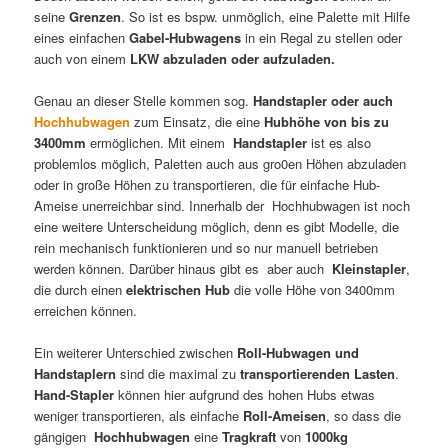
seine
Grenzen
. So ist es bspw. unmöglich, eine Palette mit Hilfe
eines einfachen
Gabel-Hubwagens
in ein Regal zu stellen oder
auch von einem
LKW abzuladen oder aufzuladen.
Genau an dieser Stelle kommen sog.
Handstapler oder auch
Hochhubwagen
zum Einsatz, die eine
Hubhöhe von bis zu
3400mm
ermöglichen. Mit einem
Handstapler
ist es also
problemlos möglich, Paletten auch aus gro0en Höhen abzuladen
oder in große Höhen zu transportieren, die für einfache Hub-
Ameise unerreichbar sind. Innerhalb der Hochhubwagen ist noch
eine weitere Unterscheidung möglich, denn es gibt Modelle, die
rein mechanisch funktionieren und so nur manuell betrieben
werden können. Darüber hinaus gibt es aber auch
Kleinstapler
,
die durch einen
elektrischen Hub
die volle Höhe von 3400mm
erreichen können.
Ein weiterer Unterschied zwischen
Roll-Hubwagen und
Handstaplern
sind die maximal zu
transportierenden
Lasten
.
Hand-Stapler
können hier aufgrund des hohen Hubs etwas
weniger transportieren, als einfache
Roll-Ameisen
, so dass die
gängigen
Hochhubwagen
eine
Tragkraft
von
1000kg