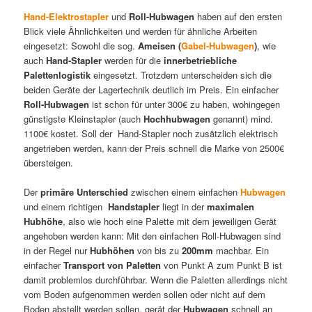
Hand-Elektrostapler
und
Roll-Hubwagen
haben auf den ersten
Blick viele Ähnlichkeiten und werden für ähnliche Arbeiten
eingesetzt: Sowohl die sog.
Ameisen
(
Gabel-Hubwagen
)
, wie
auch
Hand-Stapler
werden für die
innerbetriebliche
Palettenlogistik
eingesetzt. Trotzdem unterscheiden sich die
beiden Geräte der Lagertechnik deutlich im Preis. Ein einfacher
Roll-Hubwagen
ist schon für unter 300€ zu haben, wohingegen
günstigste Kleinstapler (auch
Hochhubwagen
genannt) mind.
1100€ kostet. Soll der Hand-Stapler noch zusätzlich elektrisch
angetrieben werden, kann der Preis schnell die Marke von 2500€
übersteigen.
Der
primäre
Unterschied
zwischen einem einfachen
Hubwagen
und einem richtigen
Handstapler
liegt in der
maximalen
Hubhöhe
, also wie hoch eine Palette mit dem jeweiligen Gerät
angehoben werden kann: Mit den einfachen Roll-Hubwagen sind
in der Regel nur
Hubhöhen
von bis zu
200mm
machbar. Ein
einfacher
Transport von Paletten
von Punkt A zum Punkt B ist
damit problemlos durchführbar. Wenn die Paletten allerdings nicht
vom Boden aufgenommen werden sollen oder nicht auf dem
Boden abstellt werden sollen, gerät der
Hubwagen
schnell an