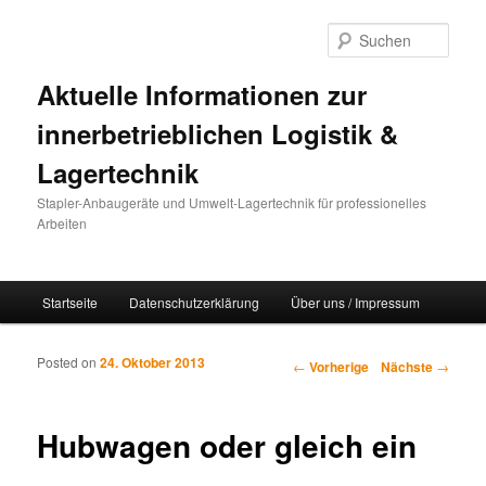
Such
Aktuelle Informationen zur
innerbetrieblichen Logistik &
Lagertechnik
Stapler-Anbaugeräte und Umwelt-Lagertechnik für professionelles
Arbeiten
Hauptmenü
Startseite
Datenschutzerklärung
Über uns / Impressum
Zum Inhalt wechseln
Zum sekundären Inhalt wechseln
Posted on
24. Oktober 2013
Artikelnavigation
←
Vorherige
Nächste
→
Hubwagen oder gleich ein