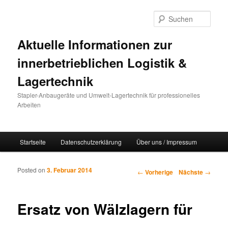
Such
Aktuelle Informationen zur
innerbetrieblichen Logistik &
Lagertechnik
Stapler-Anbaugeräte und Umwelt-Lagertechnik für professionelles
Arbeiten
Hauptmenü
Startseite
Datenschutzerklärung
Über uns / Impressum
Zum Inhalt wechseln
Zum sekundären Inhalt wechseln
Posted on
3. Februar 2014
Artikelnavigation
←
Vorherige
Nächste
→
Ersatz von Wälzlagern für