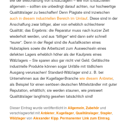
Bei der Beschaffung von Ersatzlagern – wie von Ersatzteilen
allgemein – sollten sie unbedingt darauf achten, nur hochwertige
Qualitätslager zu beschaffen! Denn Plagiate sind inzwischen
auch in diesem industriellen Bereich im Umlauf
. Diese sind in der
Anschaffung zwar billiger, aber von erheblich schlechterer
Qualität; das Ergebnis: die Reparatur muss nach kurzer Zeit
wiederholt werden, und aus “billiger” wird dann sehr schnell
“teurer”. Denn in der Regel sind die Ausfallkosten eines
Hubstaplers sowie die Arbeitszeit zum Auswechseln eines
defekten Lagers erheblich höher als der Kaufpreis eines
Wälzlagers – Sie sparen also gar nicht viel Geld. Gefälschte
industrielle Produkte können sogar Unfälle mit tödlichem
Ausgang verursachen! Standard-Wälzlager sind z. B. bei
Unternehmen aus der Kugellager-Branche
wie diesem Anbieter
,
als Beispiel für einen seriösen deutschen Mittelständler mit guter
Reputation, erhältlich; sie werden staunen, wie preiswert
Qualitätslager langfristig gesehen tatsächlich sind!
Dieser Eintrag wurde veröffentlicht in
Allgemein
,
Zubehör
und
verschlagwortet mit
Anbieter
,
Kugellager
,
Qualitätslager
,
Stapler
,
Wälzlager
von
Alexander Kipp
.
Permanenter Link zum Eintrag
.