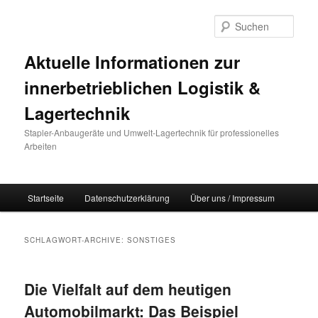
Such
Aktuelle Informationen zur
innerbetrieblichen Logistik &
Lagertechnik
Stapler-Anbaugeräte und Umwelt-Lagertechnik für professionelles
Arbeiten
Hauptmenü
Startseite
Datenschutzerklärung
Über uns / Impressum
Zum Inhalt wechseln
Zum sekundären Inhalt wechseln
SCHLAGWORT-ARCHIVE:
SONSTIGES
Die Vielfalt auf dem heutigen
Automobilmarkt: Das Beispiel