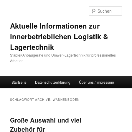
Such
Aktuelle Informationen zur
innerbetrieblichen Logistik &
Lagertechnik
Stapler-Anbaugeräte und Umwelt-Lagertechnik für professionelles
Arbeiten
Hauptmenü
Startseite
Datenschutzerklärung
Über uns / Impressum
Zum Inhalt wechseln
Zum sekundären Inhalt wechseln
SCHLAGWORT-ARCHIVE:
WANNENBÖDEN
Große Auswahl und viel
Zubehör für