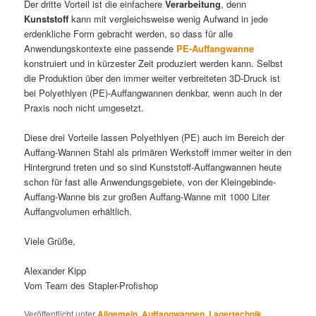
Der dritte Vorteil ist die einfachere
Verarbeitung
, denn
Kunststoff
kann mit vergleichsweise wenig Aufwand in jede
erdenkliche Form gebracht werden, so dass für alle
Anwendungskontexte eine passende
PE-Auffangwanne
konstruiert und in kürzester Zeit produziert werden kann. Selbst
die Produktion über den immer weiter verbreiteten 3D-Druck ist
bei Polyethlyen (PE)-Auffangwannen denkbar, wenn auch in der
Praxis noch nicht umgesetzt.
Diese drei Vorteile lassen Polyethlyen (PE) auch im Bereich der
Auffang-Wannen Stahl als primären Werkstoff immer weiter in den
Hintergrund treten und so sind Kunststoff-Auffangwannen heute
schon für fast alle Anwendungsgebiete, von der Kleingebinde-
Auffang-Wanne bis zur großen Auffang-Wanne mit 1000 Liter
Auffangvolumen erhältlich.
Viele Grüße,
Alexander Kipp
Vom Team des Stapler-Profishop
Veröffentlicht unter
Allgemein
,
Auffangwannen
,
Lagertechnik
,