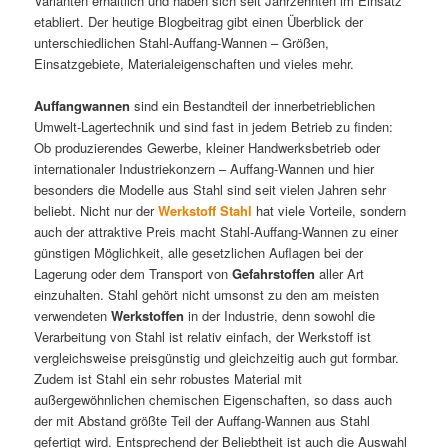
Varianten erhältlich und haben sich seit Jahrzehnten im Einsatz
etabliert. Der heutige Blogbeitrag gibt einen Überblick der
unterschiedlichen Stahl-Auffang-Wannen – Größen,
Einsatzgebiete, Materialeigenschaften und vieles mehr.
Auffangwannen
sind ein Bestandteil der innerbetrieblichen
Umwelt-Lagertechnik und sind fast in jedem Betrieb zu finden:
Ob produzierendes Gewerbe, kleiner Handwerksbetrieb oder
internationaler Industriekonzern – Auffang-Wannen und hier
besonders die Modelle aus Stahl sind seit vielen Jahren sehr
beliebt. Nicht nur der
Werkstoff Stahl
hat viele Vorteile, sondern
auch der attraktive Preis macht Stahl-Auffang-Wannen zu einer
günstigen Möglichkeit, alle gesetzlichen Auflagen bei der
Lagerung oder dem Transport von
Gefahrstoffen
aller Art
einzuhalten. Stahl gehört nicht umsonst zu den am meisten
verwendeten
Werkstoffen
in der Industrie, denn sowohl die
Verarbeitung von Stahl ist relativ einfach, der Werkstoff ist
vergleichsweise preisgünstig und gleichzeitig auch gut formbar.
Zudem ist Stahl ein sehr robustes Material mit
außergewöhnlichen chemischen Eigenschaften, so dass auch
der mit Abstand größte Teil der Auffang-Wannen aus Stahl
gefertigt wird. Entsprechend der Beliebtheit ist auch die Auswahl