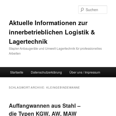
Such
Aktuelle Informationen zur
innerbetrieblichen Logistik &
Lagertechnik
Stapler-Anbaugeräte und Umwelt-Lagertechnik für professionelles
Arbeiten
Hauptmenü
Startseite
Datenschutzerklärung
Über uns / Impressum
Zum Inhalt wechseln
Zum sekundären Inhalt wechseln
SCHLAGWORT-ARCHIVE:
KLEINGEBINDEWANNE
Auffangwannen aus Stahl –
die Typen KGW, AW, MAW