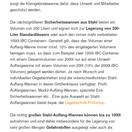
sorgt die Kleingebindewanne dafür, dass Umwelt und Mitarbeiter
geschützt werden.
Die nächstgrößeren
Sicherheitswannen aus Stahl
bieten ein
Volumen von 200 Litern und eignen sich zur
Lagerung von 200-
Liter Standardfässern
oder auch den immer mehr verbreiteten
1000l-IBC-Containern. Generell gilt, dass das Volumen einer
Auffang-Wanne immer mind. 10% des eingelagerten Volumens
betragen muss, so dass zum Beispiel zwei 1000l-IBC-Container
mit einem Gesamtvolumen von 2000l nur auf einer Umwelt-
Auffangwanne mit einem Volumen von 200l (10% der 2000l-IBC-
Volumen) gelagert werden dürfen. Je nach Wunsch und
individuellen Gegebenheiten sind die unterschiedlichsten Stahl-
Auffang-Wannen in dieser Größenklasse verfügbar: Profil-
Auffangwannen, Modul-Auffang-Wannen, spezielle Eck-
Sicherheitswannen etc.. Eine gute Auswahl an Stahl-
Auffangwannen bietet bspw. der
Lagertechnik-Profishop
.
Die richtig
großen Stahl-Auffang-Wannen können bis zu 1000l
aufnehmen und sind daher insbesondere für die Lagerung von
sehr großen Mengen
Gefahrstoffen
ausgelegt oder auch als