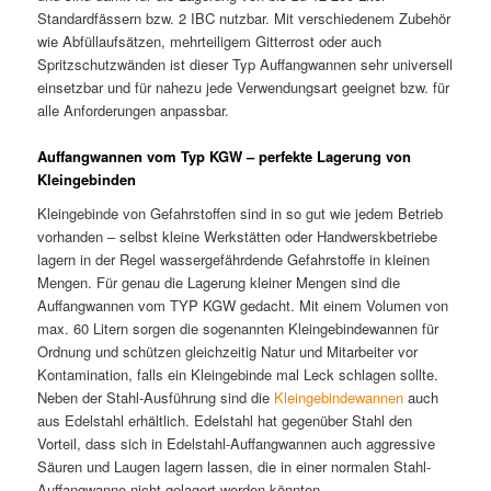
Standardfässern bzw. 2 IBC nutzbar. Mit verschiedenem Zubehör
wie Abfüllaufsätzen, mehrteiligem Gitterrost oder auch
Spritzschutzwänden ist dieser Typ Auffangwannen sehr universell
einsetzbar und für nahezu jede Verwendungsart geeignet bzw. für
alle Anforderungen anpassbar.
Auffangwannen vom Typ KGW – perfekte Lagerung von
Kleingebinden
Kleingebinde von Gefahrstoffen sind in so gut wie jedem Betrieb
vorhanden – selbst kleine Werkstätten oder Handwerskbetriebe
lagern in der Regel wassergefährdende Gefahrstoffe in kleinen
Mengen. Für genau die Lagerung kleiner Mengen sind die
Auffangwannen vom TYP KGW gedacht. Mit einem Volumen von
max. 60 Litern sorgen die sogenannten Kleingebindewannen für
Ordnung und schützen gleichzeitig Natur und Mitarbeiter vor
Kontamination, falls ein Kleingebinde mal Leck schlagen sollte.
Neben der Stahl-Ausführung sind die
Kleingebindewannen
auch
aus Edelstahl erhältlich. Edelstahl hat gegenüber Stahl den
Vorteil, dass sich in Edelstahl-Auffangwannen auch aggressive
Säuren und Laugen lagern lassen, die in einer normalen Stahl-
Auffangwanne nicht gelagert werden könnten.