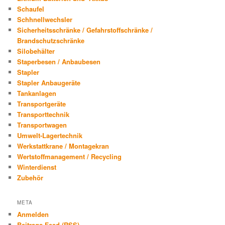
Schaufel
Schhnellwechsler
Sicherheitsschränke / Gefahrstoffschränke /
Brandschutzschränke
Silobehälter
Staperbesen / Anbaubesen
Stapler
Stapler Anbaugeräte
Tankanlagen
Transportgeräte
Transporttechnik
Transportwagen
Umwelt-Lagertechnik
Werkstattkrane / Montagekran
Wertstoffmanagement / Recycling
Winterdienst
Zubehör
META
Anmelden
Beitrags-Feed (
RSS
)