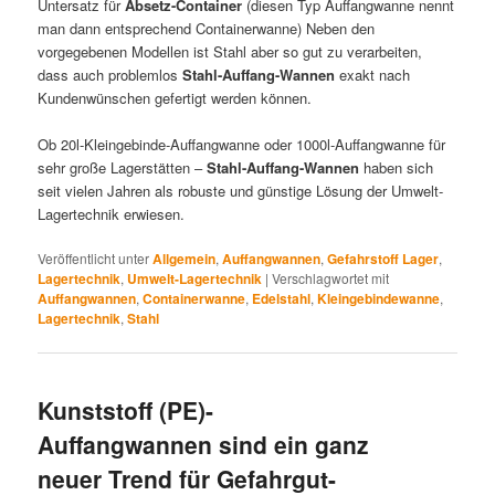
Untersatz für
Absetz-Container
(diesen Typ Auffangwanne nennt
man dann entsprechend Containerwanne) Neben den
vorgegebenen Modellen ist Stahl aber so gut zu verarbeiten,
dass auch problemlos
Stahl-Auffang-Wannen
exakt nach
Kundenwünschen gefertigt werden können.
Ob 20l-Kleingebinde-Auffangwanne oder 1000l-Auffangwanne für
sehr große Lagerstätten –
Stahl-Auffang-Wannen
haben sich
seit vielen Jahren als robuste und günstige Lösung der Umwelt-
Lagertechnik erwiesen.
Veröffentlicht unter
Allgemein
,
Auffangwannen
,
Gefahrstoff Lager
,
Lagertechnik
,
Umwelt-Lagertechnik
|
Verschlagwortet mit
Auffangwannen
,
Containerwanne
,
Edelstahl
,
Kleingebindewanne
,
Lagertechnik
,
Stahl
Kunststoff (PE)-
Auffangwannen sind ein ganz
neuer Trend für Gefahrgut-