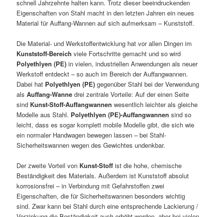
schnell Jahrzehnte halten kann. Trotz dieser beeindruckenden
Eigenschaften von Stahl macht in den letzten Jahren ein neues
Material für Auffang-Wannen auf sich aufmerksam – Kunststoff.
Die Material- und Werkstoffentwicklung hat vor allen Dingen im
Kunststoff-Bereich
viele Fortschritte gemacht und so wird
Polyethlyen (PE)
in vielen, industriellen Anwendungen als neuer
Werkstoff entdeckt – so auch im Bereich der Auffangwannen.
Dabei hat
Polyethlyen (PE)
gegenüber Stahl bei der Verwendung
als
Auffang-Wanne
drei zentrale Vorteile: Auf der einen Seite
sind
Kunst-Stoff-Auffangwannen
wesentlich leichter als gleiche
Modelle aus Stahl.
Polyethlyen (PE)-Auffangwannen
sind so
leicht, dass es sogar komplett mobile Modelle gibt, die sich wie
ein normaler Handwagen bewegen lassen – bei Stahl-
Sicherheitswannen wegen des Gewichtes undenkbar.
Der zweite Vorteil von
Kunst-Stoff
ist die hohe, chemische
Beständigkeit des Materials. Außerdem ist Kunststoff absolut
korrosionsfrei – in Verbindung mit Gefahrstoffen zwei
Eigenschaften, die für Sicherheitswannen besonders wichtig
sind. Zwar kann bei Stahl durch eine entsprechende Lackierung /
Verzinkung die Beständigkeit auch erhöht werden, aber bei vielen