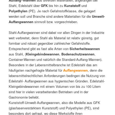
Auffang
–
Wannen
aus diversen Materialien, angefangen bei
Stahl, Edelstahl über
GFK
bis hin zu
Kunststoff
und
Polyethylen
(PE). Je nach Gefahrstoffklasse, die gelagert
werden soll und Branche sind andere Materialien für die
Umwelt-
Auffangwannen
sinnvoll bzw. vorgeschrieben.
Stahl-Auffangwannen sind dabei vor allen Dingen in der Industrie
weit verbreitet, denn Stahl als Material ist relativ günstig, gut
formbar und robust gegenüber zahlreicher Gefahrstoffe.
Entsprechend gibt es fast alle Arten von
Sicherheitswannen
aus Stahl, (
Kleingebindewannen
,
Bodenschutzwannen
,
Container-Wannen und natürlich die Standard-Auffang-Wannen).
Besonders in der Lebensmittelbranche ist Edelstahl das am
häufigsten nachgefragte Material für
Auffangwannen
, denn die
lebensmittelrechtlichen Anforderungen bedingen die Nutzung von
Edelstahl- Auffangwannen aus hygienischen Gründen. Edelstahl-
Kleingebindewannen mit einem Volumen von bis zu 100 Litern
sind hier in vielen verarbeitenden Betrieben und in der
Gastronomie beliebt.
Kunststoff-Umwelt-Auffangwannen, also die Modelle aus GFK
(glasfaserverstärktem Kunststoff) und Polyethylen (PE), sind
besonders dort gefragt, wo diese Werkstoffe ihren