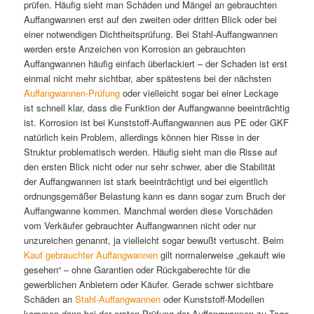
prüfen. Häufig sieht man Schäden und Mängel an gebrauchten
Auffangwannen erst auf den zweiten oder dritten Blick oder bei
einer notwendigen Dichtheitsprüfung. Bei Stahl-Auffangwannen
werden erste Anzeichen von Korrosion an gebrauchten
Auffangwannen häufig einfach überlackiert – der Schaden ist erst
einmal nicht mehr sichtbar, aber spätestens bei der nächsten
Auffangwannen-Prüfung
oder vielleicht sogar bei einer Leckage
ist schnell klar, dass die Funktion der Auffangwanne beeinträchtig
ist. Korrosion ist bei Kunststoff-Auffangwannen aus PE oder GKF
natürlich kein Problem, allerdings können hier Risse in der
Struktur problematisch werden. Häufig sieht man die Risse auf
den ersten Blick nicht oder nur sehr schwer, aber die Stabilität
der Auffangwannen ist stark beeinträchtigt und bei eigentlich
ordnungsgemäßer Belastung kann es dann sogar zum Bruch der
Auffangwanne kommen. Manchmal werden diese Vorschäden
vom Verkäufer gebrauchter Auffangwannen nicht oder nur
unzureichen genannt, ja vielleicht sogar bewußt vertuscht. Beim
Kauf gebrauchter Auffangwannen
gilt normalerweise „gekauft wie
gesehen“ – ohne Garantien oder Rückgaberechte für die
gewerblichen Anbietern oder Käufer. Gerade schwer sichtbare
Schäden an
Stahl-Auffangwannen
oder Kunststoff-Modellen
kommen dann bei der ersten Prüfung der Auffangwannen zu Tage