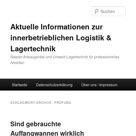
Such
Aktuelle Informationen zur
innerbetrieblichen Logistik &
Lagertechnik
Stapler-Anbaugeräte und Umwelt-Lagertechnik für professionelles
Arbeiten
Hauptmenü
Startseite
Datenschutzerklärung
Über uns / Impressum
Zum Inhalt wechseln
Zum sekundären Inhalt wechseln
SCHLAGWORT-ARCHIVE:
PRÜFUNG
Sind gebrauchte
Auffangwannen wirklich