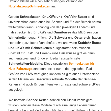
Umland bieten wir einen sehr günstigen Versand der
Nutzfahrzeug-Schneeketten
an.
Gerade
Schneeketten für LKWs und Kraftfahr-Busse
sind
unverzichtbar, damit auch bei Schnee und Eis der Betrieb normal
weitergehen kann. Abhängig von den jeweiligen Ländern und
Fahrstrecken ist für
LKWs
und
Omnibusse
das Mitführen von
Winterketten
sogar Pflicht. Die
Schweiz
und
Österreich
haben
hier sehr spezifische Vorschriften, wo und wann
Kraftfahr-Busse
und LKWs mit Schneeketten
ausgestattet sein müssen.
Speziell für
LKW
und
Linien
–
und
Reisebusse gibt es dann
auch entsprechend für deren Bedarf ausgerichtete
Schneeketten-Modelle
: Diese speziellen
Schneeketten für
Nutz-Fahrzeuge
sind dann nicht nur in den typischen Rad-
Größen von LKW verfügbar, sondern es gibt auch Unterschiede
in den Materialien: Besonders
robuste Modelle der Schnee-
Ketten
sind auch für den intensiven Einsatz und schwere LKWs
ausgelegt.
Wo normale
Schnee-Ketten
schnell den Dienst verweigern
würden, können diese Modelle durch eine lange Lebensdauer
beeindrucken und sind zudem häufig von zwei Seiten nutzbar, so