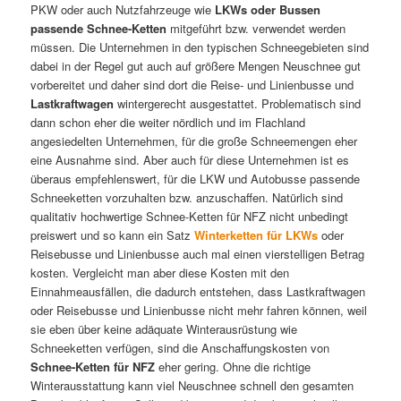
PKW oder auch Nutzfahrzeuge wie
LKWs oder Bussen
passende Schnee-Ketten
mitgeführt bzw. verwendet werden
müssen. Die Unternehmen in den typischen Schneegebieten sind
dabei in der Regel gut auch auf größere Mengen Neuschnee gut
vorbereitet und daher sind dort die Reise- und Linienbusse und
Lastkraftwagen
wintergerecht ausgestattet. Problematisch sind
dann schon eher die weiter nördlich und im Flachland
angesiedelten Unternehmen, für die große Schneemengen eher
eine Ausnahme sind. Aber auch für diese Unternehmen ist es
überaus empfehlenswert, für die LKW und Autobusse passende
Schneeketten vorzuhalten bzw. anzuschaffen. Natürlich sind
qualitativ hochwertige Schnee-Ketten für NFZ nicht unbedingt
preiswert und so kann ein Satz
Winterketten für LKWs
oder
Reisebusse und Linienbusse auch mal einen vierstelligen Betrag
kosten. Vergleicht man aber diese Kosten mit den
Einnahmeausfällen, die dadurch entstehen, dass Lastkraftwagen
oder Reisebusse und Linienbusse nicht mehr fahren können, weil
sie eben über keine adäquate Winterausrüstung wie
Schneeketten verfügen, sind die Anschaffungskosten von
Schnee-Ketten für NFZ
eher gering. Ohne die richtige
Winterausstattung kann viel Neuschnee schnell den gesamten