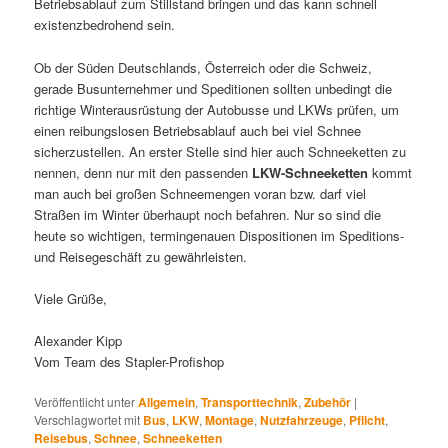
Betriebsablauf zum Stillstand bringen und das kann schnell
existenzbedrohend sein.
Ob der Süden Deutschlands, Österreich oder die Schweiz,
gerade Busunternehmer und Speditionen sollten unbedingt die
richtige Winterausrüstung der Autobusse und LKWs prüfen, um
einen reibungslosen Betriebsablauf auch bei viel Schnee
sicherzustellen. An erster Stelle sind hier auch Schneeketten zu
nennen, denn nur mit den passenden
LKW-Schneeketten
kommt
man auch bei großen Schneemengen voran bzw. darf viel
Straßen im Winter überhaupt noch befahren. Nur so sind die
heute so wichtigen, termingenauen Dispositionen im Speditions-
und Reisegeschäft zu gewährleisten.
Viele Grüße,
Alexander Kipp
Vom Team des Stapler-Profishop
Veröffentlicht unter
Allgemein
,
Transporttechnik
,
Zubehör
|
Verschlagwortet mit
Bus
,
LKW
,
Montage
,
Nutzfahrzeuge
,
Pflicht
,
Reisebus
,
Schnee
,
Schneeketten