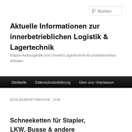
Such
Aktuelle Informationen zur
innerbetrieblichen Logistik &
Lagertechnik
Stapler-Anbaugeräte und Umwelt-Lagertechnik für professionelles
Arbeiten
Hauptmenü
Startseite
Datenschutzerklärung
Über uns / Impressum
Zum Inhalt wechseln
Zum sekundären Inhalt wechseln
SCHLAGWORT-ARCHIVE:
LKW
Schneeketten für Stapler,
LKW, Busse & andere